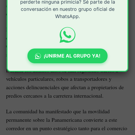
perderte ninguna primicia? Sé parte de la
adelantan labores de búsqueda e investigación para
conversación en nuestro grupo oficial de
determinar las circunstancias exactas de lo ocurrido.
WhatsApp.
Este episodio se suma a una serie de hechos violentos
que han sido reportados en el corredor vial Popayán-
Cali, especialmente en zonas rurales de Cajibío y
municipios vecinos.
¡UNIRME AL GRUPO YA!
Durante los últimos años se han registrado hurtos a
vehículos particulares, robos a transportadores y
acciones delincuenciales que afectan a propietarios de
predios cercanos a la carretera internacional.
La comunidad ha manifestado que la movilidad
permanente sobre la Panamericana convierte a este
corredor en un punto estratégico tanto para el comercio