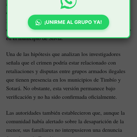
autoridades, la adolescente había sido reportada como
desaparecida por integrantes del resguardo indígena
Nasa tras los enfrentamientos registrados entre
¡UNIRME AL GRUPO YA!
comunidades indígenas Misak y del resguardo de Pitayó
en el municipio de Silvia.
Una de las hipótesis que analizan los investigadores
señala que el crimen podría estar relacionado con
retaliaciones y disputas entre grupos armados ilegales
que tienen presencia en los municipios de Timbío y
Sotará. No obstante, esta versión permanece bajo
verificación y no ha sido confirmada oficialmente.
Las autoridades también establecieron que, aunque la
comunidad había alertado sobre la desaparición de la
menor, sus familiares no interpusieron una denuncia