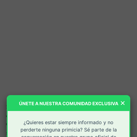
×
ÚNETE A NUESTRA COMUNIDAD EXCLUSIVA
Las autoridades dieron un nuevo golpe contra las
estructuras delincuenciales que operan en el norte del
¿Quieres estar siempre informado y no
Y.S.P.V.
Yoimar
Cauca con la captura de
, alias
,
perderte ninguna primicia? Sé parte de la
señalado por los investigadores como presunto cabecilla