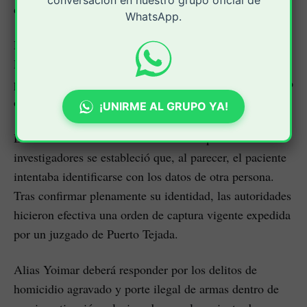
conversación en nuestro grupo oficial de
Los Justinos
de la pandilla
.
WhatsApp.
La captura fue realizada por funcionarios de la Sijín de
Puerto Tejada en un hospital de Cali, donde el hombre
permanecía internado tras resultar herido en un atentado
ocurrido el fin de semana anterior.
¡UNIRME AL GRUPO YA!
Durante las verificaciones adelantadas por los
investigadores se estableció que, al parecer, el paciente
intentaba identificarse con los datos de otra persona.
Tras confirmar plenamente su identidad, las autoridades
hicieron efectiva una orden de captura vigente expedida
por un juzgado de Puerto Tejada.
Alias Yoimar deberá responder por los delitos de
homicidio agravado y porte ilegal de armas dentro de