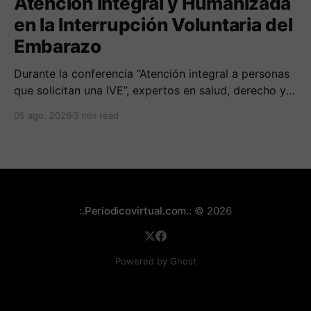
Atención Integral y Humanizada
en la Interrupción Voluntaria del
Embarazo
Durante la conferencia “Atención integral a personas
que solicitan una IVE”, expertos en salud, derecho y
derechos humanos compartieron sus conocimientos
05 ago. 2026
3 min read
sobre cómo abordar esta temática desde una
perspectiva multidimensional
:.Periodicovirtual.com.:
© 2026
Powered by Ghost