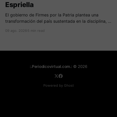
Espriella
El gobierno de Firmes por la Patria plantea una
transformación del país sustentada en la disciplina, el
fortalecimiento de la familia, los valores religiosos y
09 ago. 2026
5 min read
una mayor presencia de los uniformados en el
territorio
:.Periodicovirtual.com.:
© 2026
Powered by Ghost