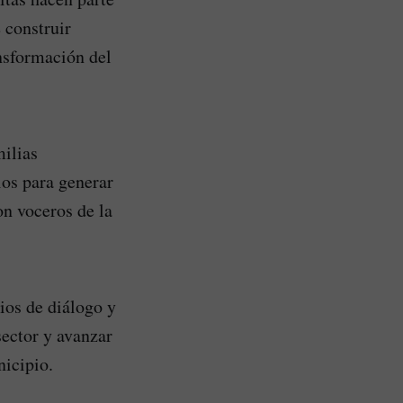
e construir
nsformación del
ilias
ios para generar
n voceros de la
ios de diálogo y
sector y avanzar
nicipio.