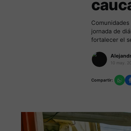
cauc
Comunidades c
jornada de diá
fortalecer el s
Alejand
10 may. 2
Compartir: