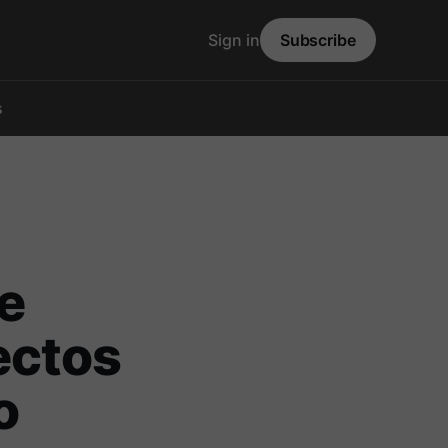
Sign in
Subscribe
s
e
ectos
o