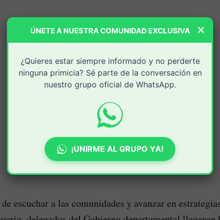
×
ÚNETE A NUESTRA COMUNIDAD EXCLUSIVA
¿Quieres estar siempre informado y no perderte
ninguna primicia? Sé parte de la conversación en
nuestro grupo oficial de WhatsApp.
¡UNIRME AL GRUPO YA!
 de escuchar a las comunidades y avanzar en estrategia
cuario, delegados del Gobierno departamental llegaron 