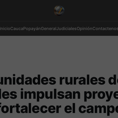
Inicio
Cauca
Popayán
General
Judiciales
Opinión
Contacteno
nidades rurales d
es impulsan proy
fortalecer el camp