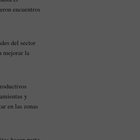
ieron encuentros
des del sector
n mejorar la
productivos
ramientas y
tar en las zonas
itas hacen parte