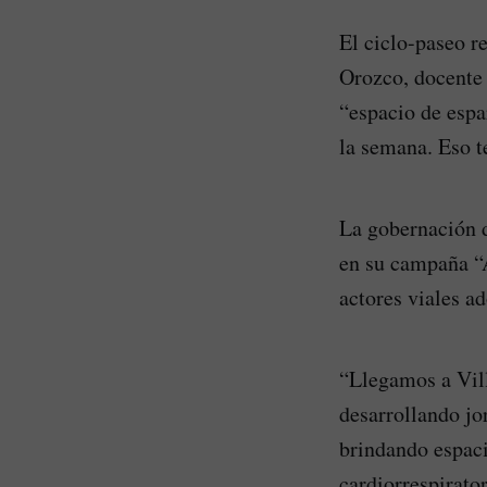
El ciclo-paseo re
Orozco, docente 
“espacio de espa
la semana. Eso te
La gobernación d
en su campaña “A
actores viales a
“Llegamos a Vill
desarrollando jo
brindando espaci
cardiorrespirato