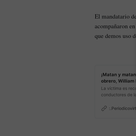
El mandatario de
acompañaron en e
que demos uso de
¡Matan y matan 
obrero, William
La víctima es rec
conductores de l
servicio de transp
:.Periodicovir