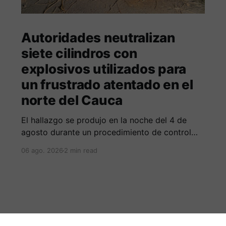
Autoridades neutralizan
siete cilindros con
explosivos utilizados para
un frustrado atentado en el
norte del Cauca
El hallazgo se produjo en la noche del 4 de
agosto durante un procedimiento de control
adelantado por uniformados de la Policía en el
06 ago. 2026
2 min read
peaje de Villa Rica.