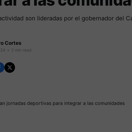
rar a las comunid
actividad son lideradas por el gobernador del C
ro Cortes
024
•
2 min read