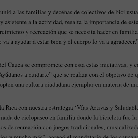
unió a las familias y decenas de colectivos de bici usua
y asistente a la actividad, resalta la importancia de es
rcimiento y recreación que se necesita hacer en familia
 va a ayudar a estar bien y el cuerpo lo va a agradecer.
el Cauca se compromete con esta estas iniciativas, y c
yúdanos a cuidarte” que se realiza con el objetivo de q
dopten una cultura ciudadana ejemplar en materia de mo
a Rica con nuestra estrategia ‘Vías Activas y Saludabl
rnada de ciclopaseo en familia donde la bicicleta fue la
os de recreación con juegos tradicionales, musicalizada
rios y mucho más”, agregó el mandatario de los caucan