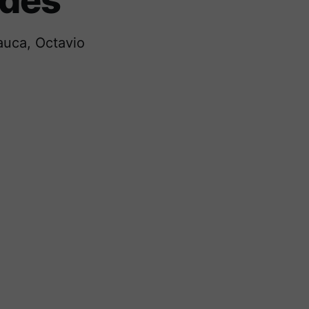
ades
auca, Octavio