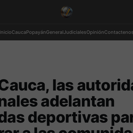
Inicio
Cauca
Popayán
General
Judiciales
Opinión
Contacteno
 Cauca, las autori
nales adelantan
das deportivas pa