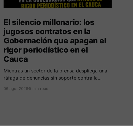
El silencio millonario: los
jugosos contratos en la
Gobernación que apagan el
rigor periodístico en el
Cauca
Mientras un sector de la prensa despliega una
ráfaga de denuncias sin soporte contra la
Alcaldía de Popayán por falta de pauta,
06 ago. 2026
5 min read
documentos oficiales revelan acuerdos por 140
millones de pesos con el gobierno
departamental, garantizando un silencio
cómplice sobre sus excesos burocráticos.