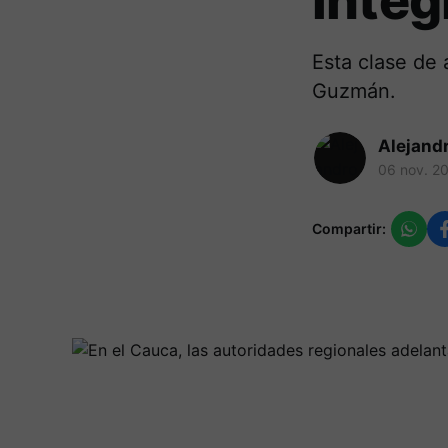
integ
Esta clase de 
Guzmán.
Alejand
06 nov. 2
Compartir: