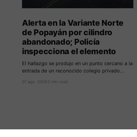
Alerta en la Variante Norte
de Popayán por cilindro
abandonado; Policía
inspecciona el elemento
El hallazgo se produjo en un punto cercano a la
entrada de un reconocido colegio privado
ubicado en el norte de la capital caucana.
07 ago. 2026
2 min read