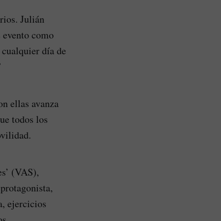
rios. Julián
te evento como
 cualquier día de
”
on ellas avanza
ue todos los
vilidad.
es’ (VAS),
 protagonista,
, ejercicios
os.