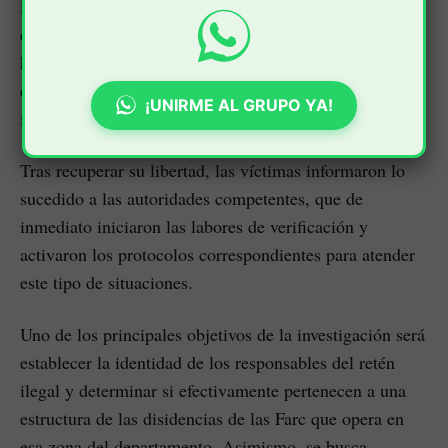
libertad. Las autoridades señalaron que ninguno de
ellos presentó lesiones físicas como consecuencia del
hecho, aunque el episodio generó preocupación por las
condiciones de seguridad que enfrentan los líderes
¡UNIRME AL GRUPO YA!
indígenas y sociales en esta región del país.
Tras recuperar su libertad, las víctimas informaron lo
sucedido a las autoridades competentes, que de
inmediato iniciaron las labores de verificación y
activaron los protocolos correspondientes para atender
este tipo de situaciones.
Uno de los principales objetivos de la investigación será
establecer la identidad de los responsables del retén
ilegal y determinar si efectivamente pertenecen a una
estructura de las disidencias de las Farc que opera en
esa zona del departamento. Asimismo, se busca