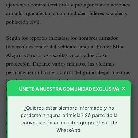
ejerciendo control territorial y protagonizando acciones
armadas que afectan a comunidades, líderes sociales y
población civil.
Según los reportes iniciales, los hombres armados
hicieron descender del vehículo tanto a Jhonier Mina
Alegría como a los escoltas encargados de su
protección. Durante varios minutos, las víctimas
permanecieron bajo el control del grupo ilegal mientras
los delincuentes se apoderaban de la camioneta
×
blindada y de las armas de dotación que portaban los
ÚNETE A NUESTRA COMUNIDAD EXCLUSIVA
integrantes del esquema de seguridad.
¿Quieres estar siempre informado y no
Pese a la gravedad de la situación, se conoció que el
perderte ninguna primicia? Sé parte de la
exgobernador indígena y los miembros de su esquema
conversación en nuestro grupo oficial de
WhatsApp.
de protección fueron dejados posteriormente en