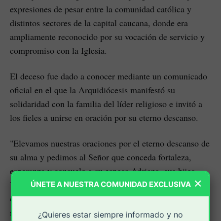
expresiones de pesar entre la comunidad católica y
distintos sectores de la capital caucana, donde era
ampliamente reconocido por su vocación de servicio y
compromiso con la Iglesia.
El deceso fue dado a conocer mediante un comunicado
oficial en el que la Arquidiócesis manifestó su
solidaridad con la familia del líder religioso e invitó a
los fieles a unirse en oración por su eterno descanso.
"Elevamos nuestras oraciones por el eterno descanso de
su alma y pedimos al Señor que conceda fortaleza,
esperanza y consuelo a su esposa Adriana, sus hijos
×
Valeria y Juan Andrés, familiares, amigos y a toda la
ÚNETE A NUESTRA COMUNIDAD EXCLUSIVA
comunidad parroquial en este momento de dolor",
señaló la institución eclesiástica, acompañando el
¿Quieres estar siempre informado y no