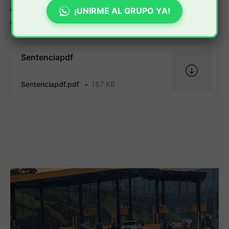
consolidando la posición de Guevara Bravo en el
¡UNIRME AL GRUPO YA!
Concejo de Popayán.
Sentenciapdf
Sentenciapdf.pdf
187 KB