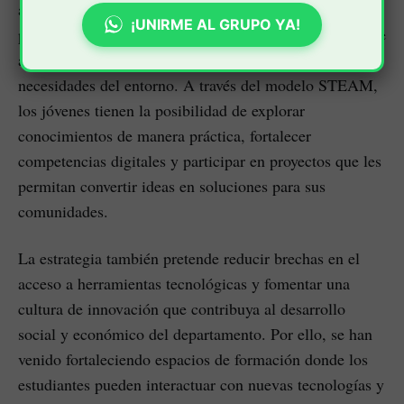
apuesta educativa busca generar nuevas oportunidades
¡UNIRME AL GRUPO YA!
para los estudiantes caucanos, promoviendo procesos de
aprendizaje más dinámicos y conectados con las
necesidades del entorno. A través del modelo STEAM,
los jóvenes tienen la posibilidad de explorar
conocimientos de manera práctica, fortalecer
competencias digitales y participar en proyectos que les
permitan convertir ideas en soluciones para sus
comunidades.
La estrategia también pretende reducir brechas en el
acceso a herramientas tecnológicas y fomentar una
cultura de innovación que contribuya al desarrollo
social y económico del departamento. Por ello, se han
venido fortaleciendo espacios de formación donde los
estudiantes pueden interactuar con nuevas tecnologías y