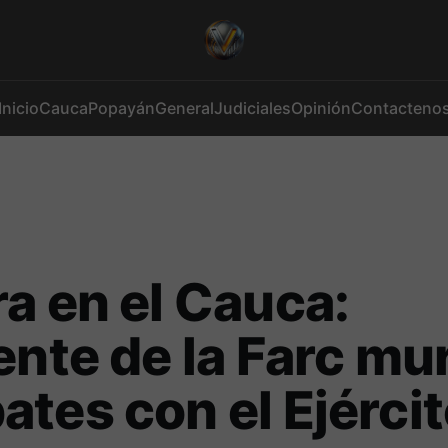
Inicio
Cauca
Popayán
General
Judiciales
Opinión
Contacteno
a en el Cauca:
ente de la Farc mu
tes con el Ejérci