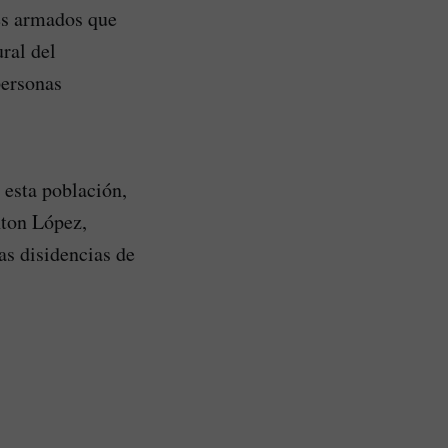
ues armados que
ral del
personas
 esta población,
nton López,
as disidencias de