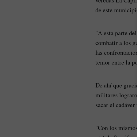
veredas La Capil
de este municipi
"A esta parte de
combatir a los g
las confrontacio
temor entre la po
De ahí que graci
militares lograr
sacar el cadáver
"Con los mismos