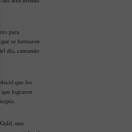
 del área urbana
ares para
í que se formaron
del día, causando
bleció que los
o que lograron
icipio.
Galil, una