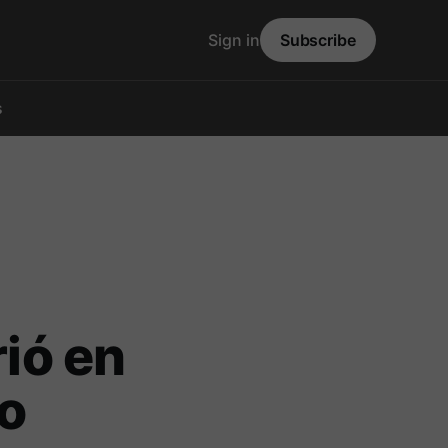
Sign in
Subscribe
s
rió en
to