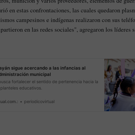
tros, munición y varios proveedores, elementos de guer
rió en estas confrontaciones, las cuales quedaron plas
ismos campesinos e indígenas realizaron con sus teléfo
artieron en las redes sociales", agregaron los líderes s
yán sigue acercando a las infancias al
dministración municipal
 busca fortalecer el sentido de pertenencia hacia la
planteles educativos.
tual.com.:
periodicovirtual