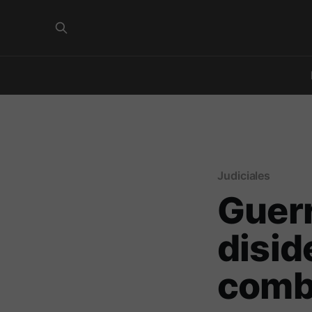
Judiciales
Guerr
disid
comba