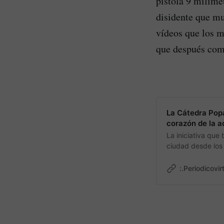
pistola 9 milíme
disidente que mu
vídeos que los m
que después comp
La Cátedra Popa
corazón de la a
La iniciativa que
ciudad desde los 
:.Periodicovir