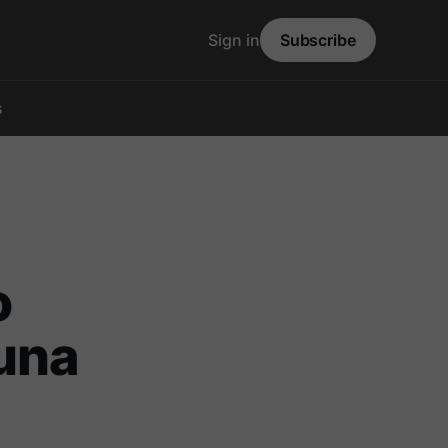
Sign in
Subscribe
s
o
una