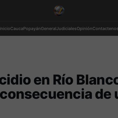
Inicio
Cauca
Popayán
General
Judiciales
Opinión
Contacteno
idio en Río Blanc
 consecuencia de 