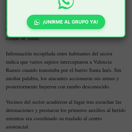
De acuerdo con el informe preliminar, una de las
lesiones comprometió la cabeza y la otra afectó uno de
sus brazos, situación que obligó a los médicos a
¡UNIRME AL GRUPO YA!
brindarle atención inmediata debido a la gravedad de su
estado de salud.
Información recopilada entre habitantes del sector
indica que varios sujetos interceptaron a Valencia
Ramos cuando transitaba por el barrio Santa Inés. Sin
mediar palabra, los atacantes accionaron sus armas y
posteriormente huyeron con rumbo desconocido.
Vecinos del sector acudieron al lugar tras escuchar las
detonaciones y prestaron los primeros auxilios al herido
mientras era coordinado su traslado al centro
asistencial.