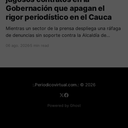
Gobernación que apagan el
rigor periodístico en el Cauca
Mientras un sector de la prensa despliega una ráfaga
de denuncias sin soporte contra la Alcaldía de
Popayán por falta de pauta, documentos oficiales
06 ago. 2026
5 min read
revelan acuerdos por 140 millones de pesos con el
gobierno departamental, garantizando un silencio
cómplice sobre sus excesos burocráticos.
:.Periodicovirtual.com.:
© 2026
Powered by Ghost