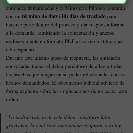
entidades demandadas y el Ministerio Público contarán
término de diez (10) días de traslado
con un
para
hacerse parte dentro del proceso y dar respuesta formal
a la demanda, remitiendo la contestación y anexos
exclusivamente en formato PDF al correo institucional
del despacho.
Durante este mismo lapso de respuesta, las entidades
convocadas tienen el deber perentorio de allegar todas
las pruebas que tengan en su poder relacionadas con los
hechos demandados. El documento judicial advierte de
forma explícita sobre las implicaciones de no acatar esta
orden:
"La inobservancia de este deber constituye falta
gravísima, la cual será sancionada conforme a la ley.