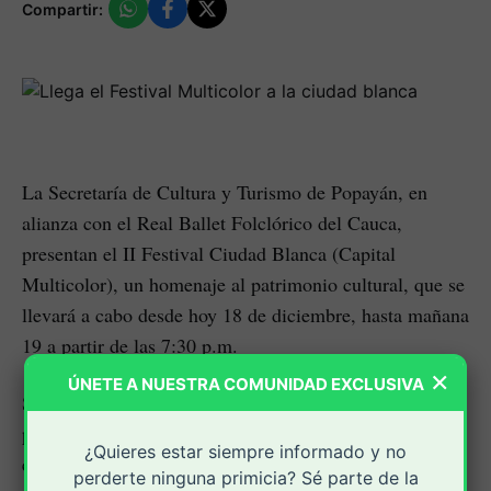
Compartir:
La Secretaría de Cultura y Turismo de Popayán, en
alianza con el Real Ballet Folclórico del Cauca,
presentan el II Festival Ciudad Blanca (Capital
Multicolor), un homenaje al patrimonio cultural, que se
llevará a cabo desde hoy 18 de diciembre, hasta mañana
19 a partir de las 7:30 p.m.
×
ÚNETE A NUESTRA COMUNIDAD EXCLUSIVA
Su primera jornada será en el Parque Caldas, con
presentaciones al aire libre; la segunda tendrá lugar en
¿Quieres estar siempre informado y no
el Teatro Municipal Guillermo Valencia, para acoger
perderte ninguna primicia? Sé parte de la