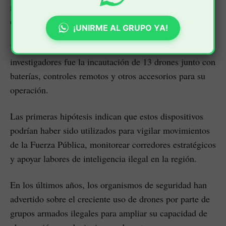
movilidad y actividades desarrolladas por esta
organización armada.
¡UNIRME AL GRUPO YA!
Uno de los hallazgos que más llamó la atención de los
investigadores fue la incautación de 13 drones junto con
baterías, controles remotos y otros accesorios para su
operación.
Las primeras hipótesis indican que estos dispositivos
podrían haber sido utilizados para vigilar movimientos
de la Fuerza Pública, monitorear corredores estratégicos
y apoyar labores de inteligencia ilegal en la región.
En los últimos años, los organismos de seguridad han
advertido sobre el creciente uso de drones por parte de
grupos armados ilegales para ampliar su capacidad de