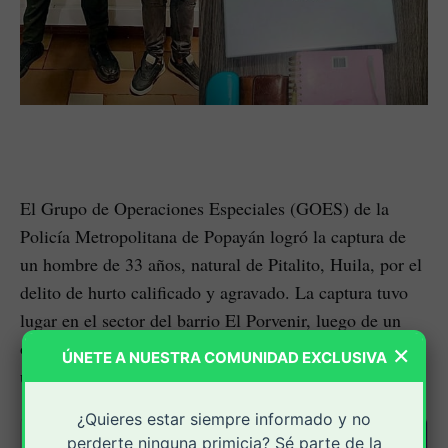
El Grupo de Operaciones Especiales (GOES) de la
Policía Metropolitana de Popayán logró la captura de
un hombre de 33 años, natural de Pitalito, Huila, por el
delito de hurto calificado y agravado. La captura tuvo
lugar en el sector del barrio El Porvenir, luego de un
operativo de registro y control realizado por los
×
ÚNETE A NUESTRA COMUNIDAD EXCLUSIVA
uniformados en la zona.
¿Quieres estar siempre informado y no
perderte ninguna primicia? Sé parte de la