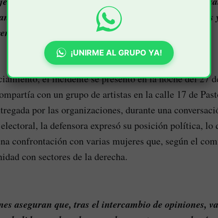
er, Género y Personas OSEIGD de la Mesa Territoria
ante un comunicado en el que rechazaron los hechos y
ente de las autoridades judiciales y de protección.
¡UNIRME AL GRUPO YA!
iamiento, el incidente se presentó en la noche del 27 d
mpartía con un grupo de artistas en la calle 17 de Pas
ntregada por las organizaciones, durante una conversaci
electoral, la defensora expresó su posición política, lo
na confrontación con varias mujeres que, según el com
nidad con sectores de la derecha.
es aseguran que, tras el intercambio de opiniones, va