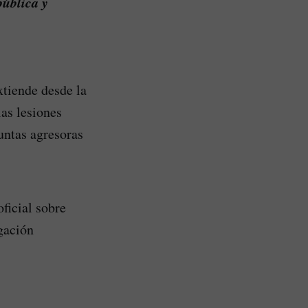
pública y
xtiende desde la
las lesiones
untas agresoras
ficial sobre
gación