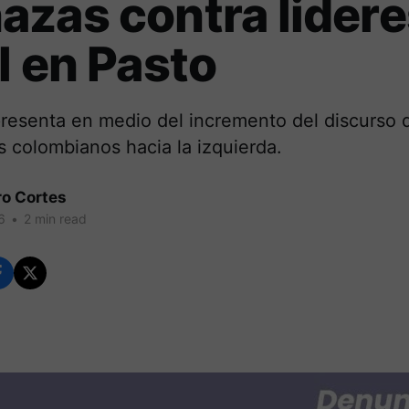
zas contra lider
l en Pasto
presenta en medio del incremento del discurso 
s colombianos hacia la izquierda.
ro Cortes
6
•
2 min read