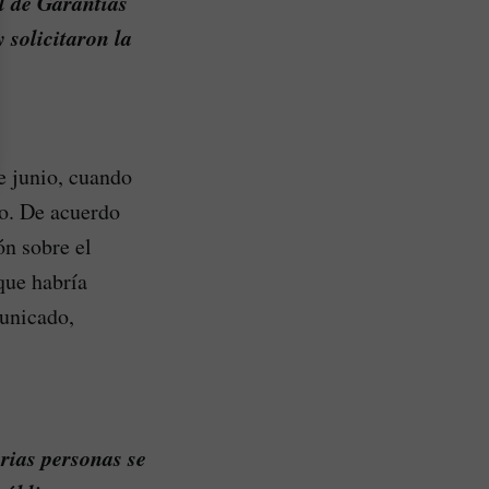
l de Garantías
 solicitaron la
e junio, cuando
to. De acuerdo
ón sobre el
 que habría
unicado,
rias personas se