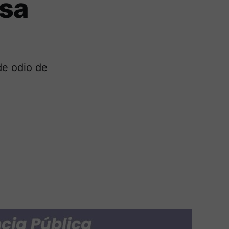
esa
de odio de