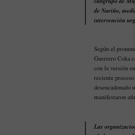
subgrupo de Muj
de Nariño, medi
intervención urg
Según el pronunc
Guerrero Coka co
con la versión e
reciente proceso 
desencadenado u
manifestaron afi
Las organizacion