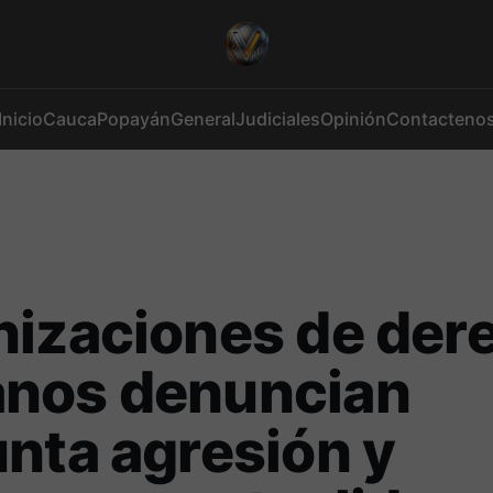
Inicio
Cauca
Popayán
General
Judiciales
Opinión
Contacteno
nizaciones de der
nos denuncian
nta agresión y