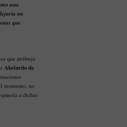
como una
lejaría un
sonas que
os que atribuye
Abelardo de
to
irmaciones
 el momento, no
spuesta a dichas