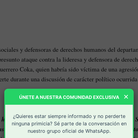
sociales y defensoras de derechos humanos del departa
resunto ataque contra la lideresa y defensora de dere
errero Coka, quien habría sido víctima de una agresión
te durante una discusión de carácter político ocurrida
×
ÚNETE A NUESTRA COMUNIDAD EXCLUSIVA
¿Quieres estar siempre informado y no perderte
 hecha pública por la Plataforma de Organizaciones S
ninguna primicia? Sé parte de la conversación en
ensa de Derechos Humanos de Nariño, POSVDH, junto
nuestro grupo oficial de WhatsApp.