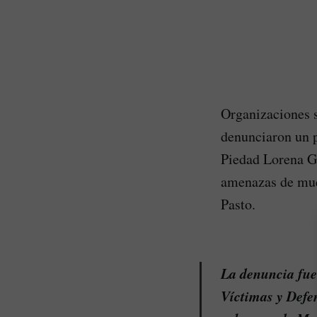
Organizaciones 
denunciaron un p
Piedad Lorena Gu
amenazas de muer
Pasto.
La denuncia fue
Víctimas y Def