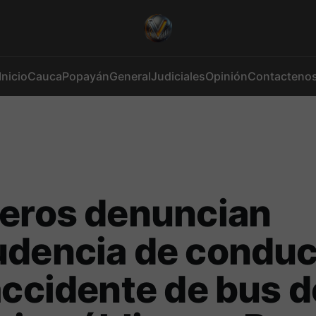
Inicio
Cauca
Popayán
General
Judiciales
Opinión
Contacteno
jeros denuncian
udencia de conduc
accidente de bus d