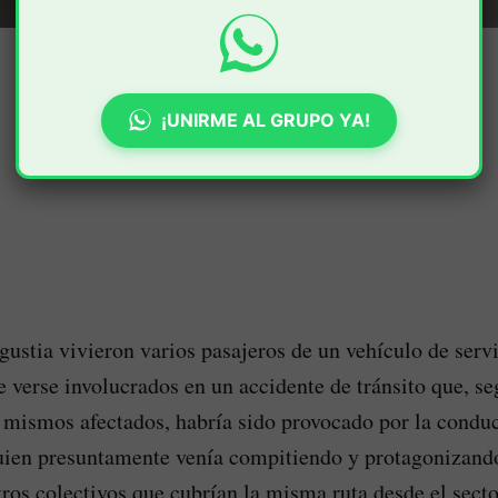
¡UNIRME AL GRUPO YA!
stia vivieron varios pasajeros de un vehículo de servi
 verse involucrados en un accidente de tránsito que, se
 mismos afectados, habría sido provocado por la condu
quien presuntamente venía compitiendo y protagonizan
tros colectivos que cubrían la misma ruta desde el secto