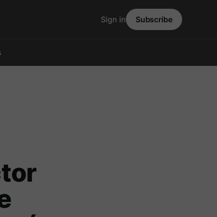
Sign in
Subscribe
s
tor
e