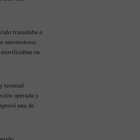
culo transitaba a
ros automotores
e movilizaban en
 y terminó
ecién operada y
expresó una de
orrido