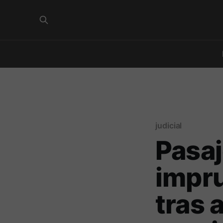
judicial
Pasa
impr
tras 