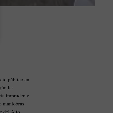
cio público en
gún las
cta imprudente
do maniobras
r del Alto