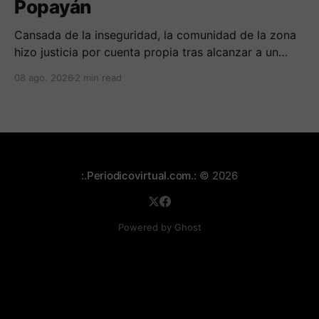
Popayán
Cansada de la inseguridad, la comunidad de la zona
hizo justicia por cuenta propia tras alcanzar a un
sujeto señalado de robar por esta sector de la
08 ago. 2026
2 min read
comuna cuatro. La gente pedía que lo incineraran,
como pasó con la moto que al parecer usaba para
afectar a la comunidad.
:.Periodicovirtual.com.:
© 2026
Powered by Ghost