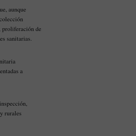
que, aunque
ecolección
 proliferación de
es sanitarias.
nitaria
ientadas a
inspección,
y rurales