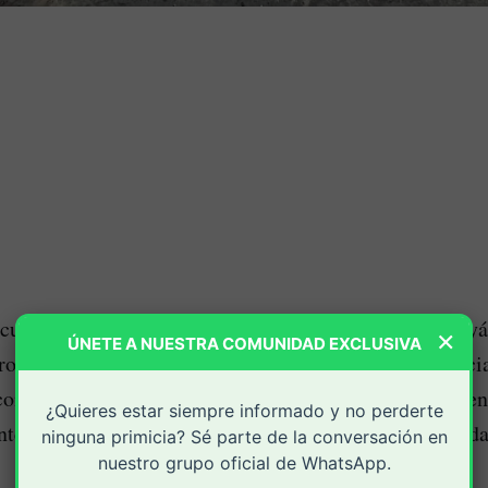
Popa
 acumulación de residuos sólidos en la ciudad de
yá
×
ÚNETE A NUESTRA COMUNIDAD EXCLUSIVA
oblema operativo para convertirse en un conflicto soci
onformidad entre miles de habitantes que aseguran sen
¿Quieres estar siempre informado y no perderte
te a una emergencia que ya afecta la salud, la movilida
ninguna primicia? Sé parte de la conversación en
nuestro grupo oficial de WhatsApp.