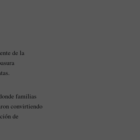
ente de la
basura
tas.
donde familias
aron convirtiendo
ación de