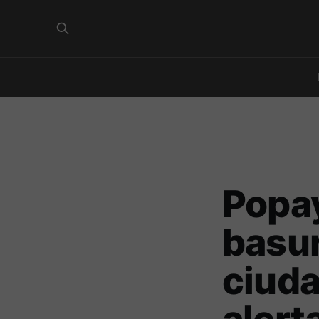
Popay
basur
ciuda