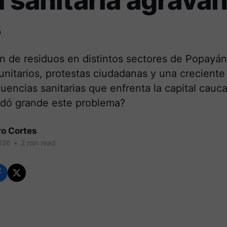
a sanitaria agravan
s
n de residuos en distintos sectores de Popayá
nitarios, protestas ciudadanas y una crecient
uencias sanitarias que enfrenta la capital cauca
uedó grande este problema?
ro Cortes
026
•
2 min read