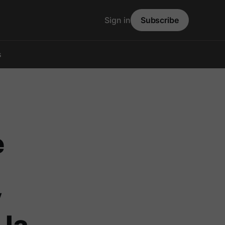
Sign in
Subscribe
s
e
y