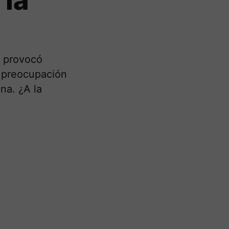
 la
n provocó
e preocupación
na. ¿A la