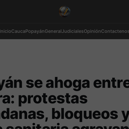
Inicio
Cauca
Popayán
General
Judiciales
Opinión
Contacteno
án se ahoga entr
a: protestas
danas, bloqueos 