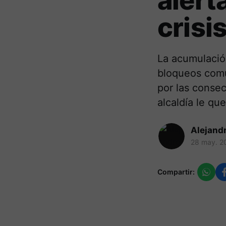
alert
crisi
La acumulació
bloqueos comu
por las consec
alcaldía le q
Alejand
28 may. 2
Compartir: