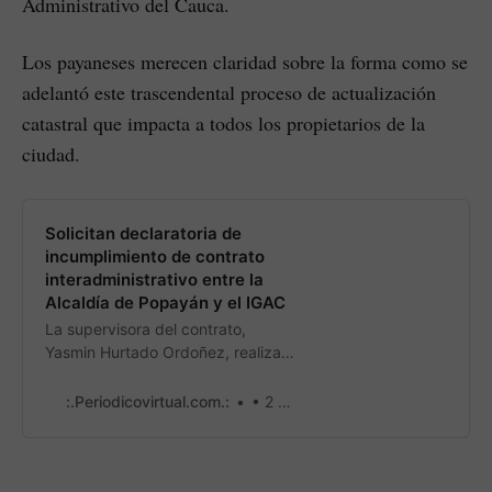
Administrativo del Cauca.
Los payaneses merecen claridad sobre la forma como se
adelantó este trascendental proceso de actualización
catastral que impacta a todos los propietarios de la
ciudad.
Solicitan declaratoria de
incumplimiento de contrato
interadministrativo entre la
Alcaldía de Popayán y el IGAC
La supervisora del contrato,
Yasmin Hurtado Ordoñez, realiza
solicitud de incumplimiento del
Contrato Interadministrativo Nro.
:.Periodicovirtual.com.:
• 2 min read
20201800021697, suscrito con el
Instituto Geográfico Agustín
Codazzi (IGAC) en el año 2020,
para adelantar la actualización