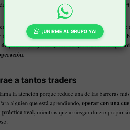
demostrar que puede operar con criterios de riesgo defi
á en que una persona con conocimiento y método puede 
¡UNIRME AL GRUPO YA!
 tamaño que las que tendría por cuenta propia. A camb
s de pérdida, objetivos, horarios, instrumentos permi
operación
.
rae a tantos traders
llama la atención porque reduce una de las barreras má
operar con una cu
. Para alguien que está aprendiendo,
 práctica real,
mientras que arriesgar dinero propio si
oso.