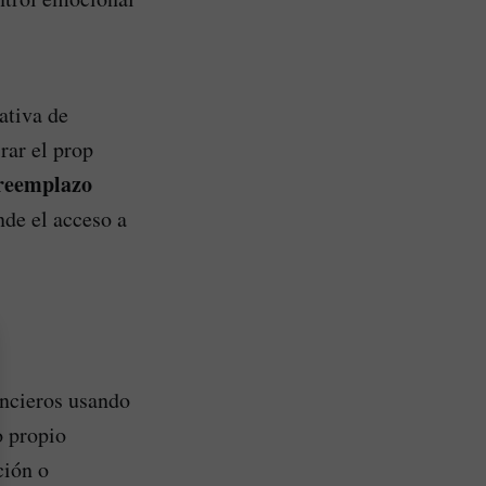
ativa de
rar el prop
 reemplazo
de el acceso a
ancieros usando
o propio
ción o