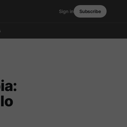
Sign in
Subscribe
s
ia:
lo