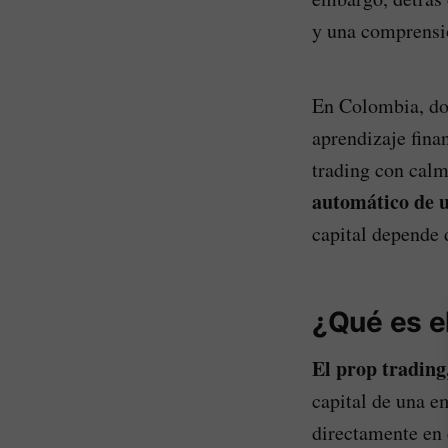
y una comprensió
En Colombia, do
aprendizaje fina
trading con cal
automático de u
capital depende d
¿Qué es e
El prop trading
capital de una e
directamente en 