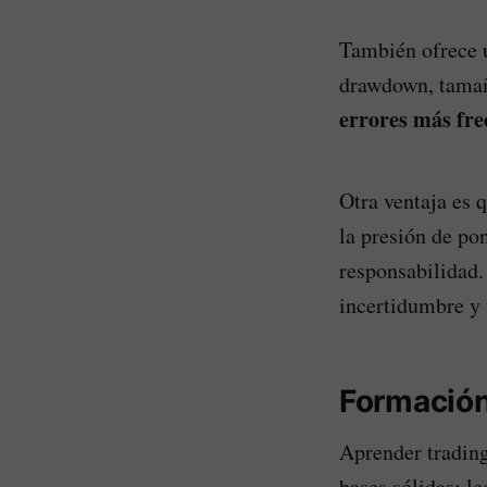
También ofrece u
drawdown, tamañ
errores más fre
Otra ventaja es 
la presión de po
responsabilidad.
incertidumbre y 
Formación
Aprender trading
bases sólidas: le