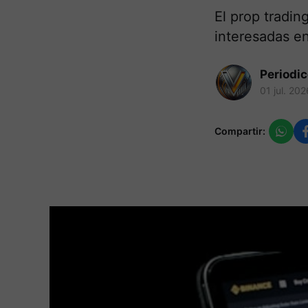
El prop tradin
interesadas en
Periodi
01 jul. 202
Compartir: