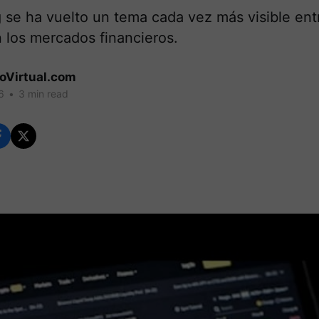
g se ha vuelto un tema cada vez más visible en
 los mercados financieros.
coVirtual.com
6
•
3 min read