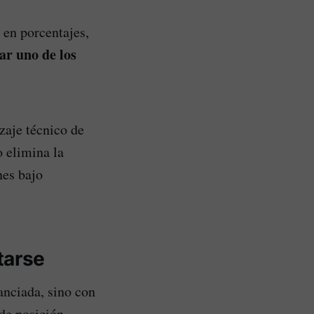
 en porcentajes,
ar uno de los
zaje técnico de
o elimina la
nes bajo
tarse
anciada, sino con
 de posición,