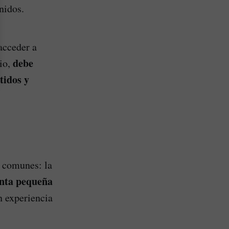
nidos.
acceder a
debe
io,
tidos y
s comunes: la
enta pequeña
n experiencia