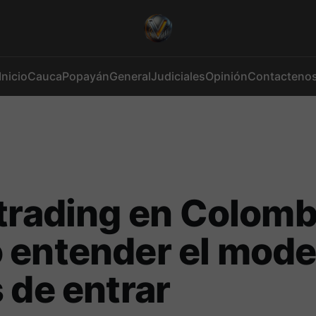
Inicio
Cauca
Popayán
General
Judiciales
Opinión
Contacteno
trading en Colomb
 entender el mode
 de entrar