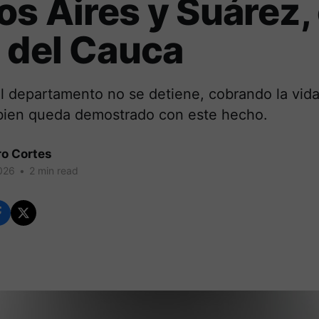
s Aires y Suárez, 
 del Cauca
l departamento no se detiene, cobrando la vida 
 bien queda demostrado con este hecho.
ro Cortes
026
•
2 min read