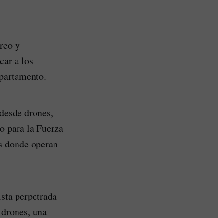
éreo y
car a los
epartamento.
 desde drones,
o para la Fuerza
os donde operan
ista perpetrada
 drones, una