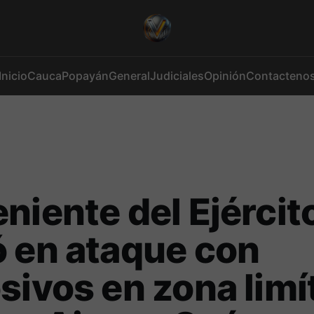
Inicio
Cauca
Popayán
General
Judiciales
Opinión
Contacteno
niente del Ejércit
 en ataque con
sivos en zona limí