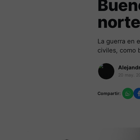
Bueno
norte
La guerra en e
civiles, como
Alejand
20 may. 2
Compartir: