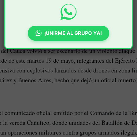
¡UNIRME AL GRUPO YA!
del Cauca volvió a ser escenario de un violento ataque 
arde de este martes 19 de mayo, integrantes del Ejército
ensiva con explosivos lanzados desde drones en zona li
árez y Buenos Aires, hecho que dejó un oficial muerto 
l comunicado oficial emitido por el Comando de la Ter
n la vereda Cañutico, donde unidades del Batallón de 
an operaciones militares contra grupos armados ilegal