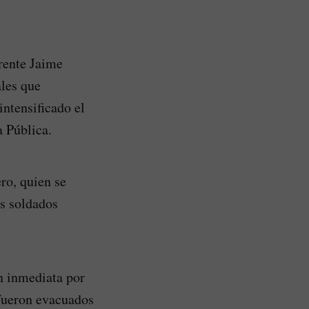
frente Jaime
ales que
intensificado el
a Pública.
ro, quien se
is soldados
n inmediata por
 fueron evacuados