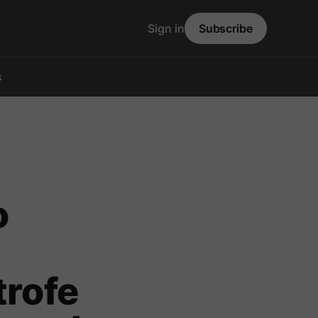
Sign in
Subscribe
s
o
trofe