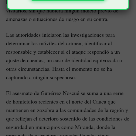
había llegado desde Palmira específicamente para
visitarlos, sin que hubiera ningún indicio previo de
amenazas o situaciones de riesgo en su contra.
Las autoridades iniciaron las investigaciones para
determinar los móviles del crimen, identificar al
responsable y establecer si el ataque respondió a un
ajuste de cuentas, un caso de identidad equivocada u
otras circunstancias. Hasta el momento no se ha
capturado a ningún sospechoso.
El asesinato de Gutiérrez Noscué se suma a una serie
de homicidios recientes en el norte del Cauca que
mantienen en zozobra a las comunidades de la región y
que reflejan el deterioro sostenido de las condiciones de
seguridad en municipios como Miranda, donde la
presencia de estructuras armadas ilegales sigue