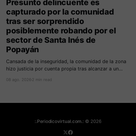
Presunto delincuente es
capturado por la comunidad
tras ser sorprendido
posiblemente robando por el
sector de Santa Inés de
Popayán
Cansada de la inseguridad, la comunidad de la zona
hizo justicia por cuenta propia tras alcanzar a un
sujeto señalado de robar por esta sector de la
08 ago. 2026
2 min read
comuna cuatro. La gente pedía que lo incineraran,
como pasó con la moto que al parecer usaba para
afectar a la comunidad.
:.Periodicovirtual.com.:
© 2026