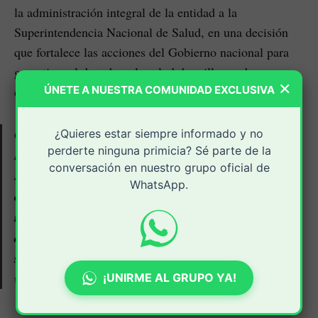
la administración integral de la entidad a la
Superintendencia Nacional de Salud, en una decisión
que fortalece las acciones del Gobierno nacional para
garantizar el derecho a la salud de millones de
×
ÚNETE A NUESTRA COMUNIDAD EXCLUSIVA
colombianos.
Con esta determinación judicial, la intervención de la
¿Quieres estar siempre informado y no
perderte ninguna primicia? Sé parte de la
EPS continúa plenamente vigente y la
conversación en nuestro grupo oficial de
Superintendencia Nacional de Salud retomará el
WhatsApp.
control integral de la entidad para avanzar en las
medidas orientadas a corregir las fallas
administrativas, financieras y de prestación de
servicios identificadas durante el proceso de
vigilancia.
¡UNIRME AL GRUPO YA!