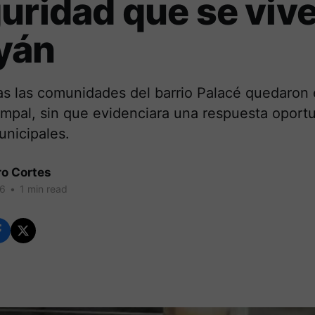
uridad que se viv
yán
ras las comunidades del barrio Palacé quedaron
ampal, sin que evidenciara una respuesta oport
unicipales.
ro Cortes
26
•
1 min read