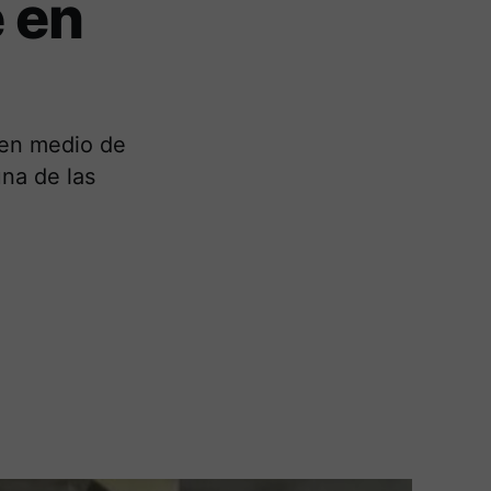
e en
 en medio de
una de las