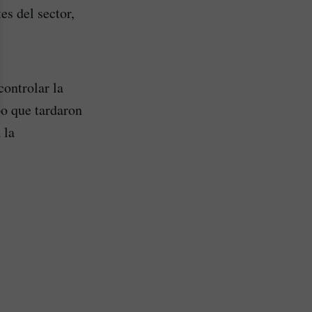
s del sector,
ontrolar la
po que tardaron
 la