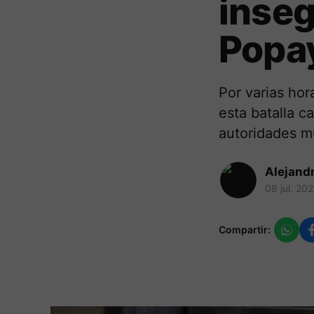
inseg
Popa
Por varias ho
esta batalla c
autoridades m
Alejand
08 jul. 20
Compartir: