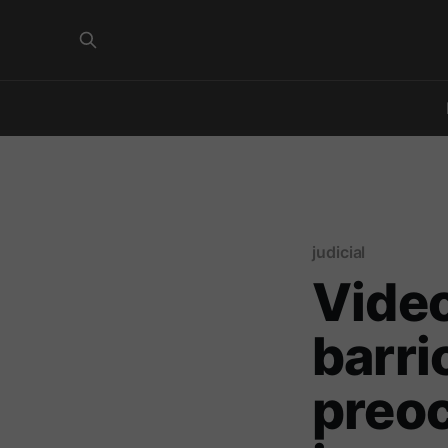
judicial
Video
barri
preoc