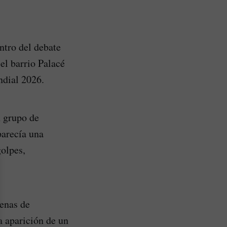
ntro del debate
el barrio Palacé
ndial 2026.
n grupo de
parecía una
olpes,
enas de
a aparición de un