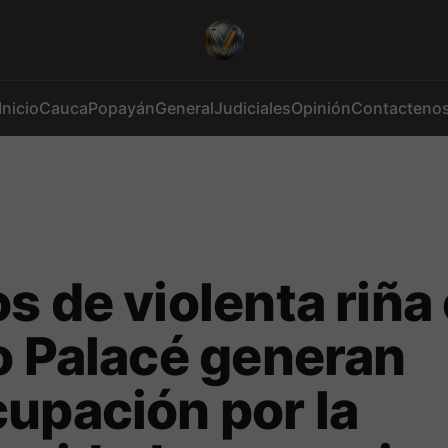
Inicio
Cauca
Popayán
General
Judiciales
Opinión
Contacteno
s de violenta riña 
o Palacé generan
upación por la