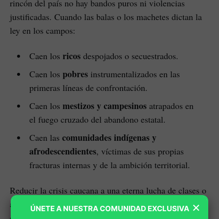
rincón del país no hay bandos puros ni violencias
justificadas. Cuando las balas o los machetes dictan la
ley en los campos:
ricos
Caen los
despojados o secuestrados.
pobres
Caen los
instrumentalizados en las
primeras líneas de confrontación.
mestizos y campesinos
Caen los
atrapados en
el fuego cruzado del abandono estatal.
comunidades indígenas y
Caen las
afrodescendientes
, víctimas de sus propias
fracturas internas y de la ambición territorial.
Reducir la crisis caucana a una eterna lucha de clases o
a una revancha histórica contra la colonia es una
×
ÚNETE A NUESTRA COMUNIDAD EXCLUSIVA
ceguera voluntaria. La raíz del conflicto actual está en